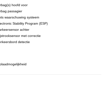
rbag(s) hoofd voor
rbag passagier
ots waarschuwing systeem
ectronic Stability Program (ESP)
arkeersensor achter
jstrooksensor met correctie
rkeersbord detectie
plaadmogelijkheid