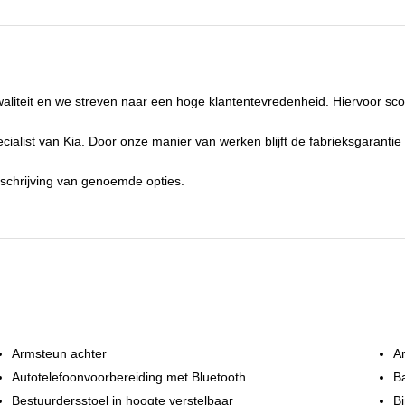
TW verrekenbaar
Nee (margeregeling)
Onderhoudsboekjes aanwezig
Ja
antal fasen acculader
3
aliteit en we streven naar een hoge klantentevredenheid. Hiervoor sc
ccu laadsnelheid
86 km/u
Stekkeraansluiting snellader
Combined Charging System
ialist van Kia. Door onze manier van werken blijft de fabrieksgaranti
missie
Zero emissie
mschrijving van genoemde opties.
Armsteun achter
A
Autotelefoonvoorbereiding met Bluetooth
B
Bestuurdersstoel in hoogte verstelbaar
B