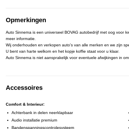
Actieradius
605 km
B
APK
tot 15-08-2029
Opmerkingen
Stekkeraansluiting
Type 2
A
Auto Sinnema is een universeel BOVAG autobedrijf met oog voor kw
Accu laadvermogen
11 kW
A
meer informatie.
Geschikt voor snelladen
Ja
Wij onderhouden en verkopen auto's van alle merken en we zijn spec
U bent van harte welkom en het kopje koffie staat voor u klaar.
Accu snellaadsnelheid
618 km/u
E
Auto Sinnema is niet aansprakelijk voor eventuele afwijkingen in o
Accessoires
Comfort & Interieur:
Achterbank in delen neerklapbaar
Audio installatie premium
Bandenspanningscontrolesysteem