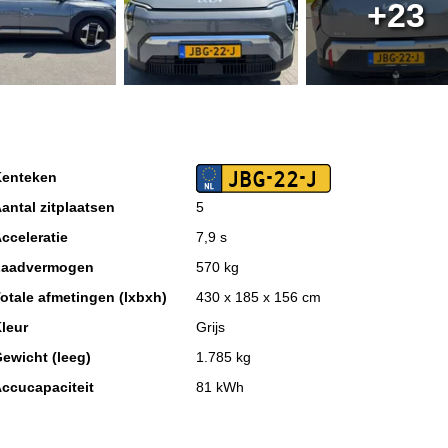
+23
JBG-22-J
enteken
antal zitplaatsen
5
cceleratie
7,9 s
Laadvermogen
570 kg
otale afmetingen (lxbxh)
430 x 185 x 156 cm
leur
Grijs
ewicht (leeg)
1.785 kg
ccucapaciteit
81 kWh
ax. trekgewicht
1.000 kg
Gecombineerd elektrisch verbruik
13,5 kWh/100km