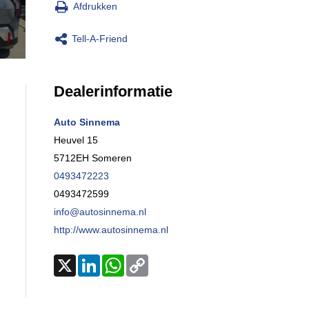
Afdrukken
Tell-A-Friend
Dealerinformatie
Auto Sinnema
Heuvel 15
5712EH
Someren
0493472223
0493472599
info@autosinnema.nl
http://www.autosinnema.nl
X
LinkedIn
WhatsApp
Copy
Link