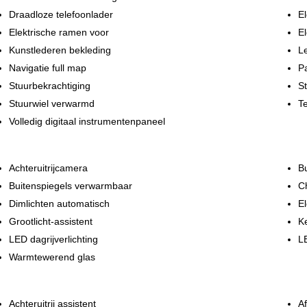
Draadloze telefoonlader
El
Elektrische ramen voor
El
Kunstlederen bekleding
L
Navigatie full map
Pa
Stuurbekrachtiging
St
Stuurwiel verwarmd
Te
Volledig digitaal instrumentenpaneel
Achteruitrijcamera
Bu
Buitenspiegels verwarmbaar
C
Dimlichten automatisch
El
Grootlicht-assistent
Ke
LED dagrijverlichting
L
Warmtewerend glas
Achteruitrij assistent
Af