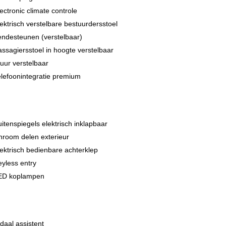
ectronic climate controle
ektrisch verstelbare bestuurdersstoel
endesteunen (verstelbaar)
ssagiersstoel in hoogte verstelbaar
uur verstelbaar
lefoonintegratie premium
itenspiegels elektrisch inklapbaar
hroom delen exterieur
ektrisch bedienbare achterklep
yless entry
ED koplampen
daal assistent