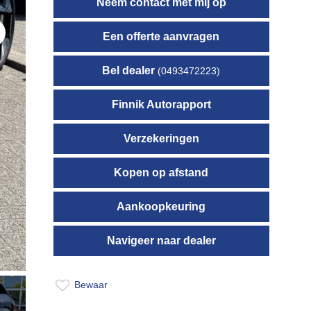
Neem contact met mij op
Een offerte aanvragen
t
Bel dealer
(0493472223)
Finnik Autorapport
Verzekeringen
Kopen op afstand
Aankoopkeuring
Navigeer naar dealer
Bewaar