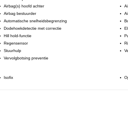
Airbag(s) hoofd achter
Ai
Airbag bestuurder
Ai
Automatische snelheidsbegrenzing
B
Dodehoekdetectie met correctie
El
Hill hold-functie
P
Regensensor
Ri
Stuurhulp
Ve
Vervolgbotsing preventie
Isofix
O