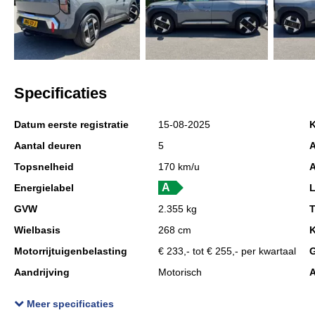
Specificaties
Datum eerste registratie
15-08-2025
K
Aantal deuren
5
A
Topsnelheid
170 km/u
A
Energielabel
GVW
2.355 kg
T
Wielbasis
268 cm
K
Motorrijtuigenbelasting
€ 233,- tot € 255,- per kwartaal
G
Aandrijving
Motorisch
A
Aandrijving
Voorwielaandrijving
M
Meer specificaties
Max. trekgewicht ongeremd
750 kg