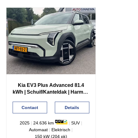
Kia
EV3
Plus Advanced 81.4
kWh | Schuif/Kanteldak | Harman
Kardon | Stuurverwarming |
Contact
Details
2025
|
24.636 km
|
SUV
|
Automaat
|
Elektrisch
|
150 kW (204 pk)